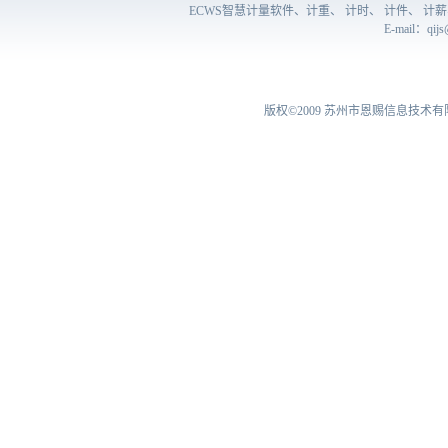
ECWS智慧计量软件、计重、 计时、 计件、 
E-mail：
qij
版权©2009
苏州市恩赐信息技术有