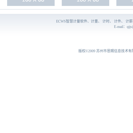
ECWS智慧计量软件、计重、 计时、 计件、 
E-mail：
qij
版权©2009
苏州市恩赐信息技术有