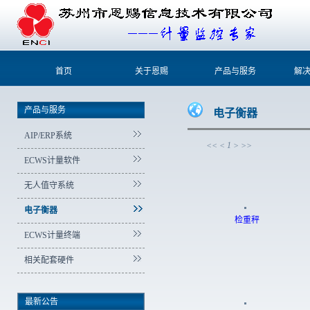
首页
关于恩赐
产品与服务
解
产品与服务
电子衡器
AIP/ERP系统
<<
<
1
>
>>
ECWS计量软件
无人值守系统
电子衡器
检重秤
ECWS计量终端
相关配套硬件
最新公告