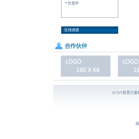
检重秤
在线调查
ECWS智慧计
版