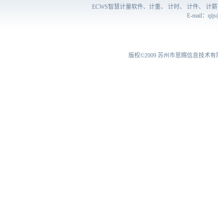
ECWS智慧计量软件、计重、 计时、 计件、 
E-mail：
qij
版权©2009
苏州市恩赐信息技术有