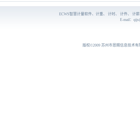
ECWS智慧计量软件、计重、 计时、 计件、 
E-mail：
qij
版权©2009
苏州市恩赐信息技术有