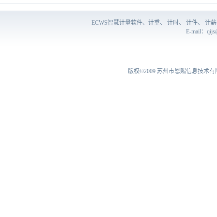
ECWS智慧计量软件、计重、 计时、 计件、 
E-mail：
qij
版权©2009
苏州市恩赐信息技术有