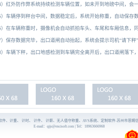
4）红外防作弊系统持续检测车辆位置，如未开到地磅中间，会一
5）车辆停到秤台中间，数据稳定后，系统开始称重，自动保存
6）在车辆称重时，摄像机会自动抓拍车头、车尾和车厢信息，
7）保存数据完毕，出口道闸自动抬起，系统会提示司机“请下秤
8）车辆下秤，出口地感检测到车辆完全离开后，出口道闸落下
量软件、计重、 计时、 计件、 计薪、无人值守称重、AVS系统、定制软件-苏州市恩赐
E-mail：
qijs@encisoft.com
| Tel：18963666968