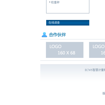
检重秤
在线调查
ECWS智慧计
版