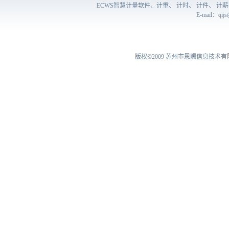
ECWS智慧计量软件、计重、 计时、 计件、 
E-mail：
qij
版权©2009
苏州市恩赐信息技术有